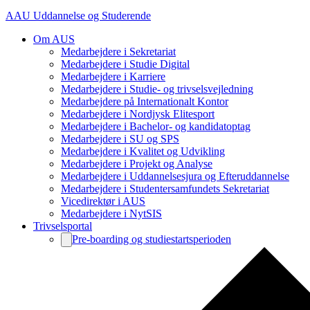
AAU Uddannelse og Studerende
Om AUS
Medarbejdere i Sekretariat
Medarbejdere i Studie Digital
Medarbejdere i Karriere
Medarbejdere i Studie- og trivselsvejledning
Medarbejdere på Internationalt Kontor
Medarbejdere i Nordjysk Elitesport
Medarbejdere i Bachelor- og kandidatoptag
Medarbejdere i SU og SPS
Medarbejdere i Kvalitet og Udvikling
Medarbejdere i Projekt og Analyse
Medarbejdere i Uddannelsesjura og Efteruddannelse
Medarbejdere i Studentersamfundets Sekretariat
Vicedirektør i AUS
Medarbejdere i NytSIS
Trivselsportal
Pre-boarding og studiestartsperioden